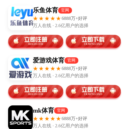
扑点 国奥热身一球小胜浙江
法甲
2026-01-16
0
165
国乒抵达巴黎 刘国梁：该出现的地方
我都会出现
法甲
2026-01-15
0
2009
波切蒂诺：孙兴慜是我在热刺最重要
的球员之一，很高兴再见他
法甲
2026-01-15
0
145
半岛体育官网-李盈莹最新伤情：短期
无法登场 或缺席国家队集训
法甲
2026-01-15
0
2137