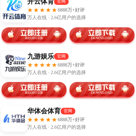
3比0斯帕尔
赛的一场较量，AC米兰主场迎战斯帕尔，开场第20分钟，皮亚特克接到贝
边再战，第66分钟，特奥破门锁定胜局，最终AC米兰3比0击败斯帕尔
 意大利杯1/8决赛 AC米兰3比0斯帕尔 20’皮亚特克、44’卡斯蒂列
0 ...
成为他们的选择？
但已经有球队开始把目光放到下一个赛季。目前已经确定无缘季后赛的金州勇
事情。 如果勇士队以联盟最差战绩结束本赛季的常规赛，他们获得状元
以选中一位拥有着不错天赋的年轻人。根据此前的消息，勇士队似乎对于内
怀斯曼的可能性似乎并不是特别大。 怀斯...
网-拜仁名宿罗特：孔帕尼现在是欧洲最好的教练