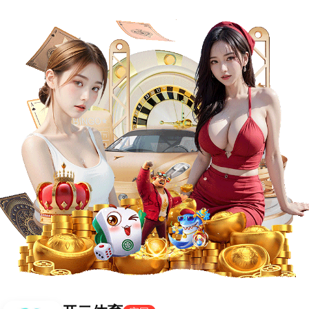
西甲
欧冠
关于我们
2日，虽然杰里米・索汉基本没法在总决赛获得有效上场时间，但这名尼
队友文班亚马的宝贵防守情报。索汉以2022年首轮9号秀身份开启NBA
文班亚马。二人在马...
06-06
0
22489