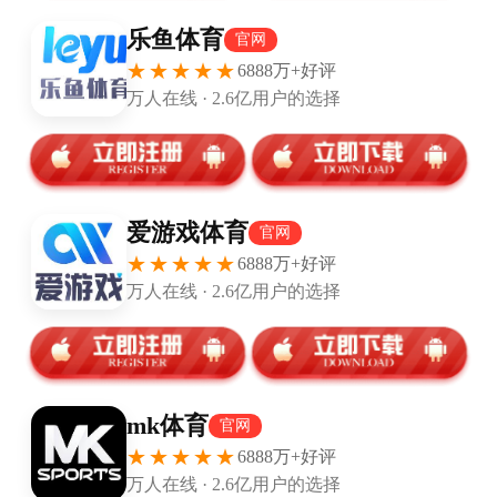
议，让本赛季直接取消。
”文霍斯特说。“眼下他们还没有到
必须取消赛季的地步，他们在沟通的时候也为彼此留下了更
多的选项，
但他们并没有讨论赛季以何种形式重启，而是在
讨论如果赛季就此取消，在财务方面他们要怎么办。我认为
联盟内部（对重启）已经弥漫着大量的悲观情绪。
”
文霍斯特还特别提到，中国的CBA联赛一再推迟重启给
NBA造成了不小的打击。因为NBA此前一直在对标CBA，
他们希望从CBA的重启中学习经验，对自己的重启拥有更加
完善的计划。
最开始CBA计划在4月初重启，后来一个上报国家体育总局
等待批复的日期是4月15日。如果CBA能够在4月15日重
启，那么NBA无疑有更强的信心继续本赛季，因为那样的话
CBA就用了不到3个月时间重新开打，对比之下NBA也可以
做好在6月下旬归来的准备。
但后来总局并未批准CBA的重启方案，更发文表示“今后一