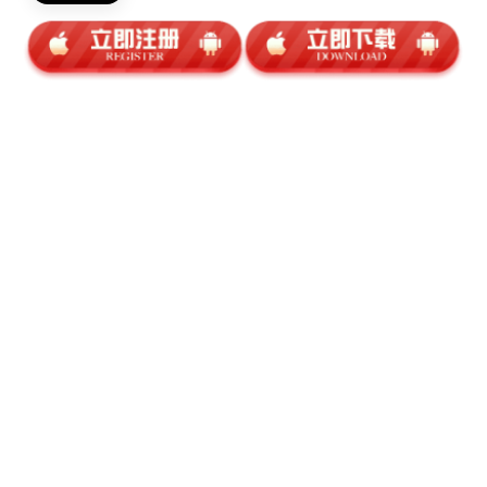
英超
2026-03-16
0
14212
2
3
›
››
1
热门文章