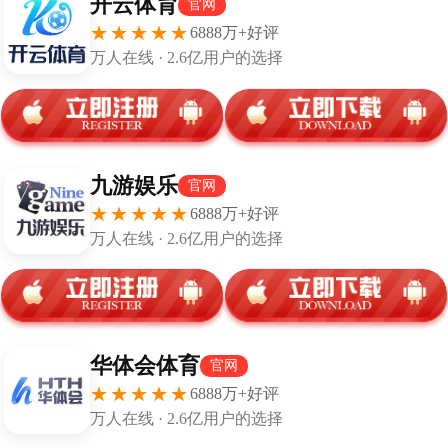
队在深圳青训中心以0比1被沙特国青队绝杀，最终还是未能像外界所
青赛。也许，这是命运在作弄这批2005年龄段的小球员，亦或者
是球员表现不好，整场比赛中，国青队员至少创造出了四次必进
只有伤停补时阶段的那一次机会，但国青队却就此输掉了比赛。