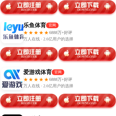
是胜败结果论英雄。多少次，中国足球曾栽倒在点球之上：当年
特队时点球罚进，或许中国队就能历史性地第一次杀入世界杯决
中，如果在对阵中国香港的比赛中点球罚进，中国队就可以进入八
世预赛20强赛中，如果中国队在昆明高原主罚点球命中，或许
前的那一幕混乱也就不会发生。