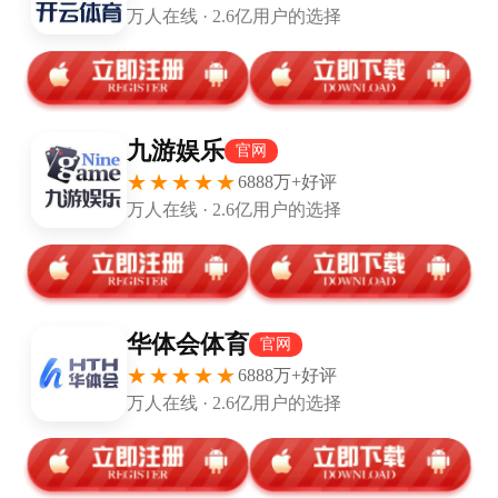
港。近三日热身赛，辽宁铁人5-4险胜泰国农业大
学，青岛西海岸1-1战平乌拉尔图，云南玉昆0-1不
敌埃里温凤凰，重庆铜梁龙0-0战平泰超罗勇。浙
江队1-3俄超陶里亚蒂阿克隆浙江队引援...
云南玉昆、浙江、深圳新鹏城、辽宁铁人等中超俱乐部冬窗
补强动静很大，但各队热身赛成绩平平，希望正赛凶猛！北
京时间2月5日，浙江队1-3不敌俄超中下游队，深圳新鹏城
0-1不敌泰超球队泰港。近三日热身赛，辽宁铁人5-4险胜泰
国农业大学，青岛西海岸1-1战平乌拉尔图，云南玉昆0-1不
敌埃里温凤凰，重庆铜梁龙0-0战平泰超罗勇。
浙江队1-3俄超陶里亚蒂阿克隆
浙江队引援果断，力度也比较大，新赛季有争亚冠名额的实
力，甚至被一些球迷视为争冠球队。近日据名记罗马诺报
道，布拉迪斯拉发中场托利奇即将前往中国加盟浙江队，浙