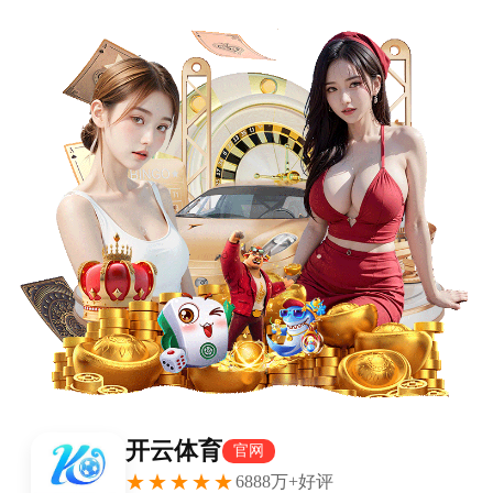
首页
nba
英超
意甲
法甲
德甲
西甲
欧冠
关于半岛体育,半岛体育
APP,半岛体育官网,半岛体育娱乐,半岛体育下载,半岛体育
注册网址,半岛体育
半岛体育-33+30！再见了，布克！人
家才是太阳第一核心
英超
2026-04-27
0
8988
半岛体育-6人出战仅得3分，火箭队2
阵技不如人！斯通不该贱卖12+3强力
前锋
德甲
2026-04-27
0
11819