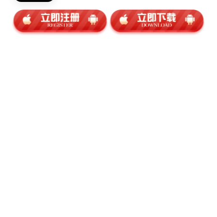
申花对决胜负“一线”间
西甲
2026-03-15
0
23640
‹‹
‹
2
3
4
5
7
8
9
10
6
11
›
››
热门文章