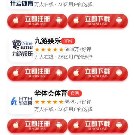
国第一次有观众现场观赛的室内赛事，每轮比赛允
许有300名观众观赛。资格赛球员安东尼·汉密尔
顿患有严重的哮喘，他认为这样的做法对于球迷而
言是荒谬的，并且为时过早。而奥沙利文这...
体坛周报全媒体发布
当地时间7月31日，斯诺克世锦赛正赛将正式开打。此前宣
布参赛的“火箭”奥沙利文，近日表示由于赛事允许球迷进场
观看，他认为球员像是“实验室的小白鼠”。
斯诺克世锦赛是英国第一次有观众现场观赛的室内赛事，每
轮比赛允许有300名观众观赛。资格赛球员安东尼·汉密尔顿
患有严重的哮喘，他认为这样的做法对于球迷而言是荒谬
的，并且为时过早。而奥沙利文这表示这些都存在着风险。
斯诺克世锦赛是继板球之后，又一项政府支持的试点赛事，