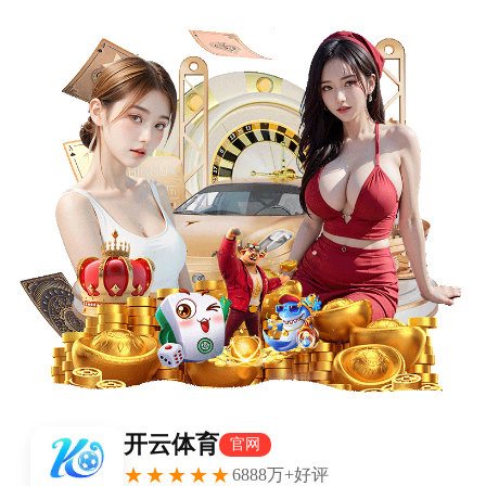
首页
nba
英超
意甲
法甲
德甲
西甲
欧冠
关于半岛体育,半岛体育
APP,半岛体育官网,半岛体育娱乐,半岛体育下载,半岛体育
注册网址,半岛体育
首页
法甲
正文
半岛体育-奥沙利文：斯诺克世锦赛球员被当成
了“实验室老鼠”
xiaoqiao
法甲
2026-05-11
3314
0
体坛周报全媒体发布 当地时间7月31日，斯诺克世
锦赛正赛将正式开打。此前宣布参赛的“火箭”奥沙
利文，近日表示由于赛事允许球迷进场观看，他认
为球员像是“实验室的小白鼠”。 斯诺克世锦赛是英