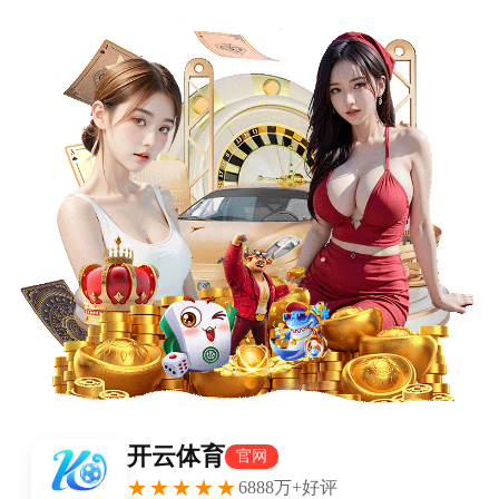
首页
nba
英超
意甲
法甲
德甲
西甲
欧冠
关于半岛体育,半岛体育
APP,半岛体育官网,半岛体育娱乐,半岛体育下载,半岛体育
注册网址,半岛体育
首页
法甲
正文
半岛体育-【德甲】基米希破门莱万中柱哈兰德
伤退 拜仁擒多特
xiaoqiao
法甲
2026-05-11
5983
0
体坛周报全媒体记者 常山 德甲第28轮，拜仁客场
1比0胜多特蒙德。基米希吊射得分。哈兰德受伤
退场，莱万中柱。 ■ 德甲 多特蒙德 0-1 拜仁
（43'基米希） 1' 小阿扎尔接应布兰特直传，诺伊