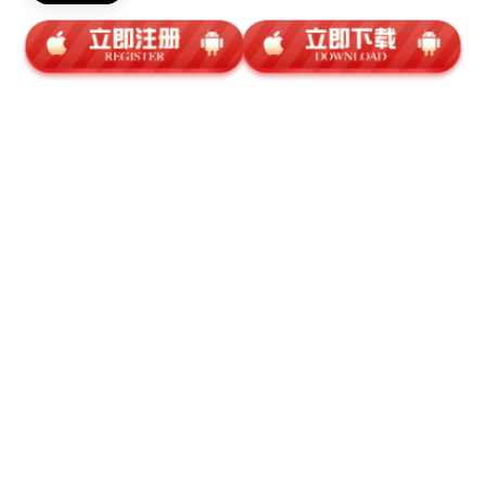
【数说】
【3】基米希是本赛季德甲禁区外进球最多的拜仁队员（3
球）。
【5】多特蒙德5年来首次德甲主场告负且遭零封，上次也是
0比1负拜仁（2015年4月4日）。
【7】拜仁2014年3月（创德甲纪录的客场10连胜）以来首
次德甲客场7连胜。
【15】弗利克执教拜仁前18场德甲15胜，此前只有瓜迪奥
拉能够做到。
【38】拜仁终结多特2018年1月以来连续38个德甲主场进球
的势头。
【400】诺伊尔400场德甲，现役球员中仅次于皮萨罗
（487）和根特纳（402）。