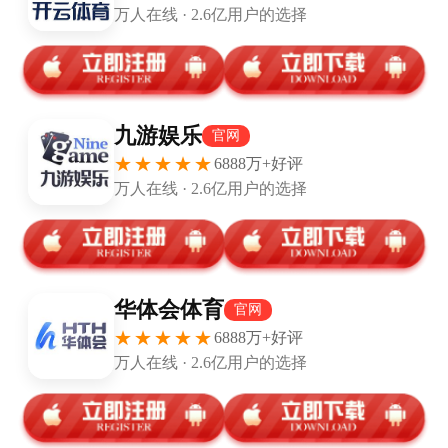
尔冲出禁区解围，哈兰德右侧禁区角左脚推射穿过
诺伊尔裆下，博阿滕门线解围。 24' 格纳布里分
球，科芒右侧12米外斜射被比尔基扑出。 43' 胡
梅尔斯在科芒脚...
体坛周报全媒体记者 常山
德甲第28轮，拜仁客场1比0胜多特蒙德。基米希吊射得
分。哈兰德受伤退场，莱万中柱。
■ 德甲
多特蒙德 0-1 拜仁
（43'基米希）
1' 小阿扎尔接应布兰特直传，诺伊尔冲出禁区解围，哈兰德
右侧禁区角左脚推射穿过诺伊尔裆下，博阿滕门线解围。